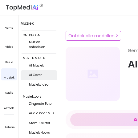
Muziek
Home
Ontdek alle modellen
>
ONTDEKKEN
Muziek
ontdekken
Video
Gem
MUZIEK MAKEN
A
Beeld
AI Muziek
AI Cover
Muziek
Muziekvideo
Audio
Muziektools
Zingende Foto
AI Tools
Audio naar MIDI
A
Stem Splitter
Historie
Muziek Hooks