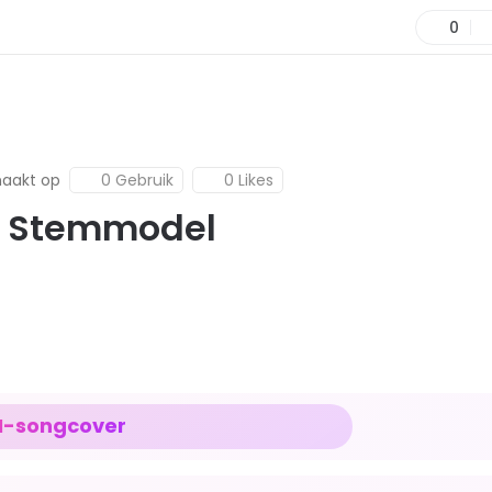
0
aakt op
0 Gebruik
0 Likes
I Stemmodel
I-songcover