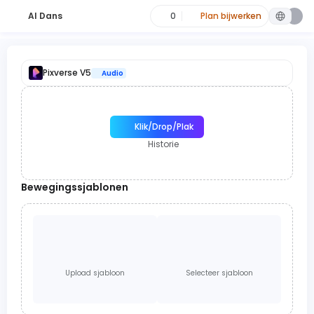
AI Dans
0
Plan bijwerken
Pixverse V5
Audio
Klik/Drop/Plak
Historie
Bewegingssjablonen
Upload sjabloon
Selecteer sjabloon