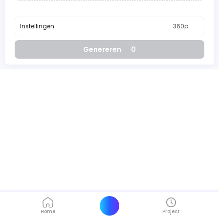
Instellingen:
360p
Genereren
0
Home
Project