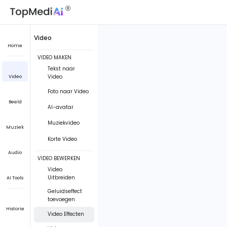
Video
Home
VIDEO MAKEN
Tekst naar
Video
Video
Foto naar Video
Beeld
AI-avatar
Muziekvideo
Muziek
Korte Video
Audio
VIDEO BEWERKEN
Video
Uitbreiden
AI Tools
Geluidseffect
toevoegen
Historie
Video Effecten