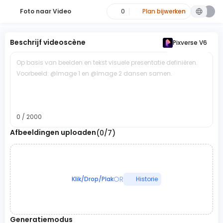
Foto naar Video
0
Plan bijwerken
Beschrijf videoscène
Pixverse V6
Op basis van beelden en tekst visuele presentatie definiëren.
Voorbeeld: @Image 1 en @Image 2 dansen samen.
0 / 2000
Afbeeldingen uploaden
(0/7)
OR
Klik/Drop/Plak
Historie
Generatiemodus