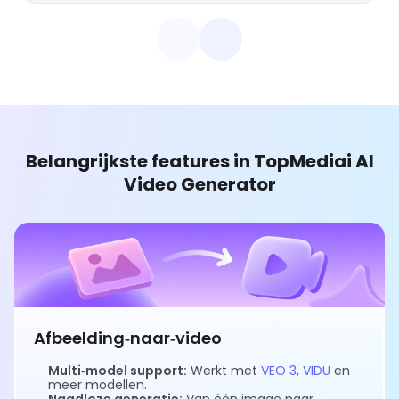
Belangrijkste features in TopMediai AI
Video Generator
Afbeelding‑naar‑video
Multi‑model support:
Werkt met
VEO 3
,
VIDU
en
meer modellen.
Naadloze generatie:
Van één image naar