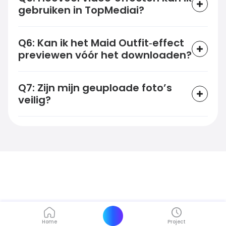
gebruiken in TopMediai?
Q6: Kan ik het Maid Outfit‑effect
previewen vóór het downloaden?
Q7: Zijn mijn geuploade foto’s
veilig?
Maak verbluffende AI‑effectvideo’s
uit slechts één foto
Zet je foto’s binnen seconden om in opvallende Maid
Outfit‑creaties. Simpel, snel en betaalbaar.
Probeer Maid Outfit nu
Home
Project